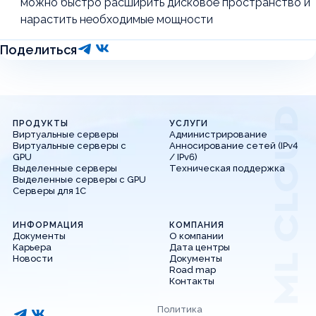
можно быстро расширить дисковое пространство и
нарастить необходимые мощности
Поделиться
ПРОДУКТЫ
УСЛУГИ
Виртуальные серверы
Администрирование
Виртуальные серверы с
Анносирование сетей (IPv4
GPU
/ IPv6)
Выделенные серверы
Техническая поддержка
Выделенные серверы с GPU
Серверы для 1С
ИНФОРМАЦИЯ
КОМПАНИЯ
Документы
О компании
Карьера
Дата центры
Новости
Документы
Road map
Контакты
Политика